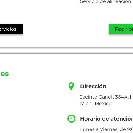
Servicio de alineación
rvicios
Pedir p
nes
Dirección
Jacinto Canek 364A, I
Mich., México
Horario de atenció
Lunes a Viernes, de 9: