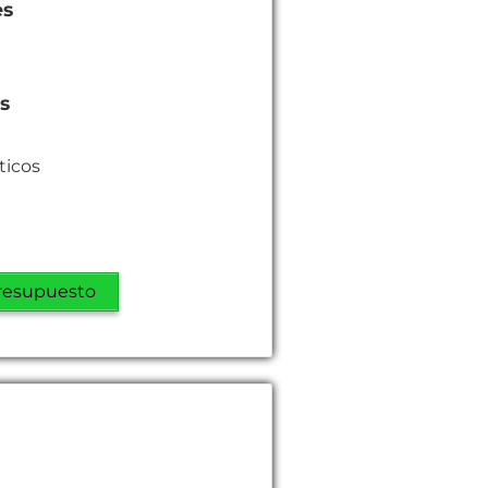
es
es
ticos
resupuesto