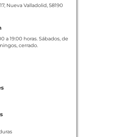
7, Nueva Valladolid, 58190
n
00 a 19:00 horas. Sábados, de
mingos, cerrado.
es
es
duras