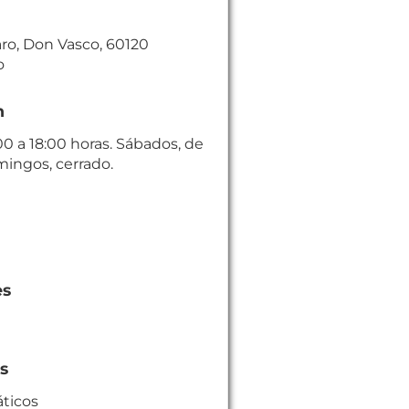
ro, Don Vasco, 60120
o
n
00 a 18:00 horas. Sábados, de
mingos, cerrado.
es
es
ticos