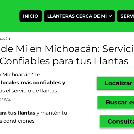
INICIO
LLANTERAS CERCA DE MÍ
SERV
hoacán
 de Mí en Michoacán: Servic
 Confiables para tus Llantas
en Michoacán? Te
s locales más confiables y
Localizar
s el servicio de llantas
ones.
Buscar e
ra tus llantas
y mantén tu
s condiciones.
Consulta