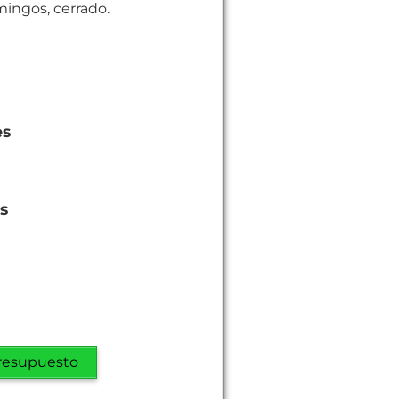
mingos, cerrado.
es
es
resupuesto