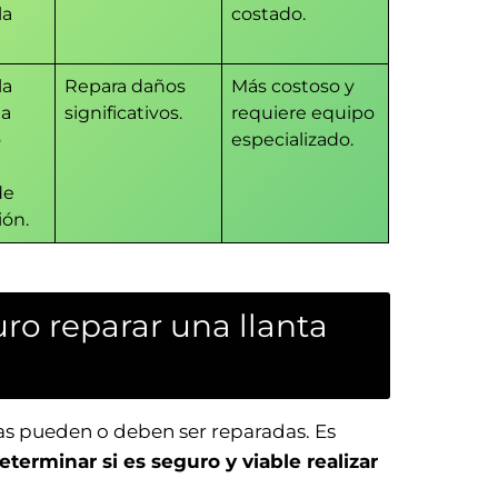
la
costado.
la
Repara daños
Más costoso y
da
significativos.
requiere equipo
o
especializado.
de
ión.
ro reparar una llanta
as pueden o deben ser reparadas. Es
eterminar si es seguro y viable realizar