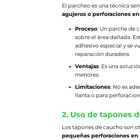
El parcheo es una técnica senc
agujeros o perforaciones e
Proceso
: Un parche de ca
sobre el área dañada. E
adhesivo especial y se v
reparación duradera.
Ventajas
: Es una soluci
menores.
Limitaciones
: No es ade
llanta o para perforacio
2. Uso de tapones 
Los tapones de caucho son o
pequeñas perforaciones en l