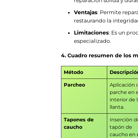
reparación sólida y dura
Ventajas
: Permite repara
restaurando la integridad
Limitaciones
: Es un pr
especializado.
4. Cuadro resumen de los 
Método
Descripció
Parcheo
Aplicación 
parche en e
interior de 
llanta.
Tapones de
Inserción d
caucho
tapón de
caucho en 