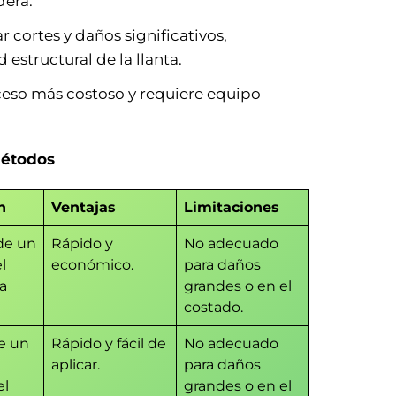
dera.
r cortes y daños significativos,
 estructural de la llanta.
oceso más costoso y requiere equipo
métodos
n
Ventajas
Limitaciones
de un
Rápido y
No adecuado
l
económico.
para daños
la
grandes o en el
costado.
e un
Rápido y fácil de
No adecuado
aplicar.
para daños
el
grandes o en el