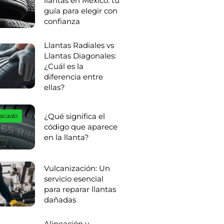
llantas en México: tu
guía para elegir con
confianza
Llantas Radiales vs
Llantas Diagonales:
¿Cuál es la
diferencia entre
ellas?
¿Qué significa el
acado
código que aparece
en la llanta?
Vulcanización: Un
servicio esencial
para reparar llantas
dañadas
Alineación y