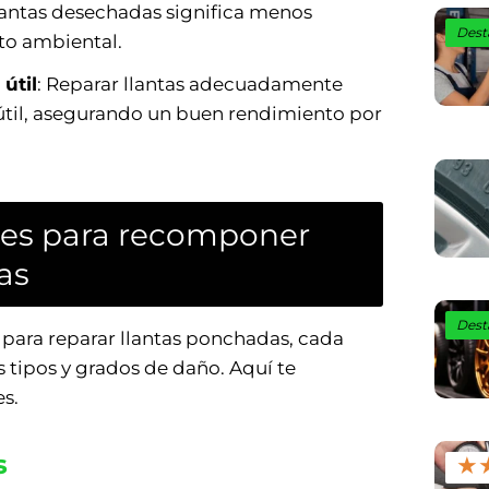
lantas desechadas significa menos
Dest
to ambiental.
útil
: Reparar llantas adecuadamente
útil, asegurando un buen rendimiento por
es para recomponer
as
Dest
 para reparar llantas ponchadas, cada
 tipos y grados de daño. Aquí te
s.
s
★