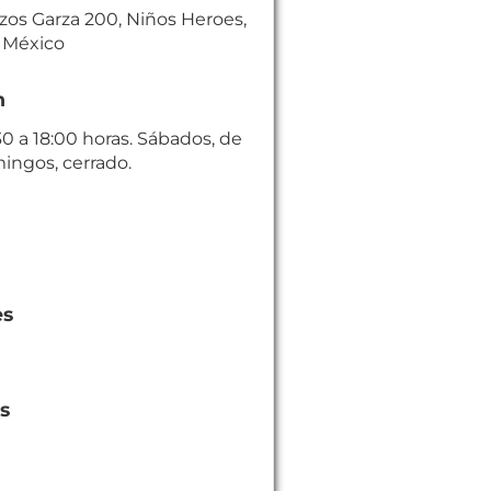
zos Garza 200, Niños Heroes,
, México
n
30 a 18:00 horas. Sábados, de
mingos, cerrado.
es
es