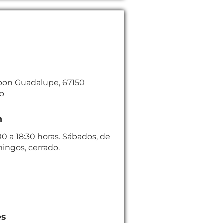
itoon Guadalupe, 67150
co
n
00 a 18:30 horas. Sábados, de
mingos, cerrado.
es