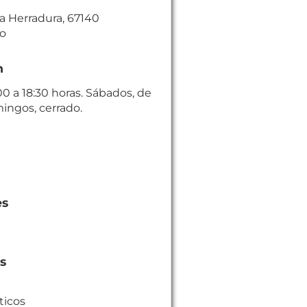
a Herradura, 67140
co
n
00 a 18:30 horas. Sábados, de
mingos, cerrado.
es
es
ticos