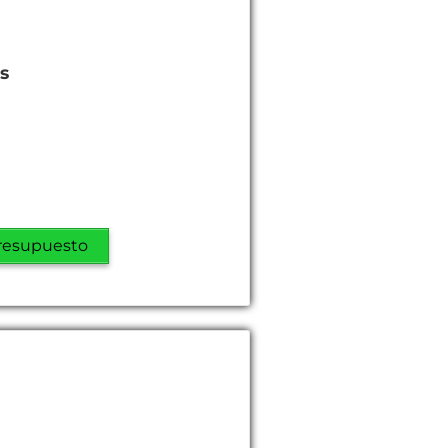
es
resupuesto