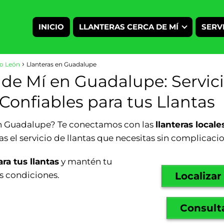
INICIO
LLANTERAS CERCA DE MÍ
SERV
vo León
Llanteras en Guadalupe
 de Mí en Guadalupe: Servic
 Confiables para tus Llantas
en Guadalupe? Te conectamos con las
llanteras local
s el servicio de llantas que necesitas sin complicaci
ra tus llantas
y mantén tu
s condiciones.
Localizar
Consulta