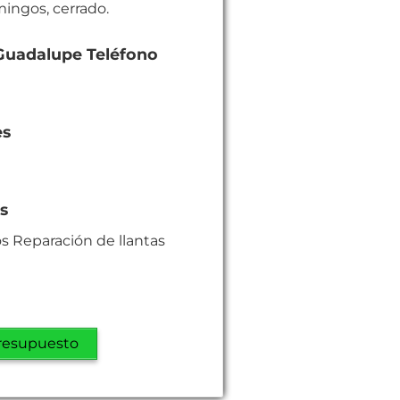
mingos, cerrado.
Guadalupe Teléfono
es
es
 Reparación de llantas
resupuesto