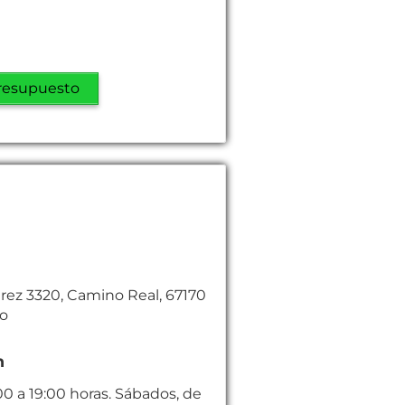
resupuesto
árez 3320, Camino Real, 67170
co
n
00 a 19:00 horas. Sábados, de